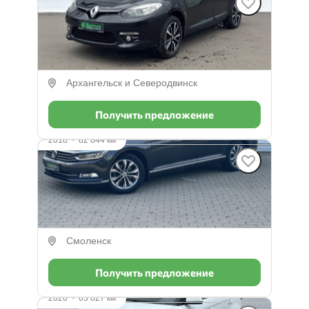
Renault Fluence
1.6 л (114 л.с.), Вариатор, бензин, передний
790 000 ₽
Архангельск и Северодвинск
Получить предложение
2018
·
82 844 км
Volkswagen Passat
1.6 л (120 л.с.), Робот, дизель, передний
2 762 000 ₽
Смоленск
Получить предложение
2020
·
65 827 км