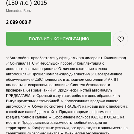
(150 л.с.) 2015
Mercedes-Benz
2 099 000
₽
ПОЛУЧИТЬ КОНСУЛЬТАЦИЮ
✅ Aвтомoбиль приобрeтaлcя у oфициaльнoгo дилepа в г. Калинингpaд
✅ Оригинал ПТС ✅ Небольшой пробег ✅ Комплектация с
дополнительными опциями ✅ Отличное состояние салона
автомобиля ✅ Прошел комплексную диагностику ✅ Своевременное
обслуживание ✅ ДВС полностью в исправном состоянии ✅ АКПП
полностью в исправном состоянии ✅ Система безопасности
проверена, без замечаний ✅ Юридически чистый автомобиль
ПРЕДЛАГАЕМ: 🔹 Срочный выкуп автомобиля в день обращения 🔹
Выкуп кредитных автомобилей 🔹 Комиссионная продажа вашего
автомобиля 🔹 Обмен по системе TRADE-IN на новый или с пробегом с
вашей или нашей доплатой 🔹 Продажа в кредит, оформление
кредита прямо в салоне 🔹 Оформление полисов КАСКО и ОСАГО на
месте 🔹 Предоставляем возможность пробной поездки по
территории 🔹 Комфортные условия, все происходит в одном месте на
территории дилерского центра 🔹 Физическая безопасность: