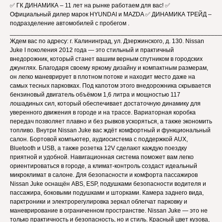
✅ ГК ДИНАМИКА – 11 лет на рынке работаем для вас! ✅
Официальный дилер марок HYUNDAI и MAZDA ✅ ДИНАМИКА ТРЕЙД –
подразделение автомобилей с пробегом .
_____________________________________________________________
Ждем вас по адресу: г. Калининград, ул. Дзержинского, д. 130. Nissan
Juke I поколения 2012 года — это стильный и практичный
внедорожник, который станет вашим верным спутником в городских
джунглях. Благодаря своему яркому дизайну и компактным размерам,
он легко маневрирует в плотном потоке и находит место даже на
самых тесных парковках. Под капотом этого внедорожника скрывается
бензиновый двигатель объёмом 1,6 литра и мощностью 117
лошадиных сил, который обеспечивает достаточную динамику для
уверенного движения в городе и на трассе. Вариаторная коробка
передач позволяет плавно и без рывков ускоряться, а также экономить
топливо. Внутри Nissan Juke вас ждёт комфортный и функциональный
салон. Бортовой компьютер, аудиосистема с поддержкой AUX,
Bluetooth и USB, а также розетка 12V сделают каждую поездку
приятной и удобной. Навигационная система поможет вам легко
ориентироваться в городе, а климат-контроль создаст идеальный
микроклимат в салоне. Для безопасности и комфорта пассажиров
Nissan Juke оснащён ABS, ESP, подушками безопасности водителя и
пассажира, боковыми подушками и шторками. Камера заднего вида,
парктроники и электрорегулировка зеркал облегчат парковку и
маневрирование в ограниченном пространстве. Nissan Juke — это не
только практичность и безопасность, но и стиль. Красный цвет кузова,